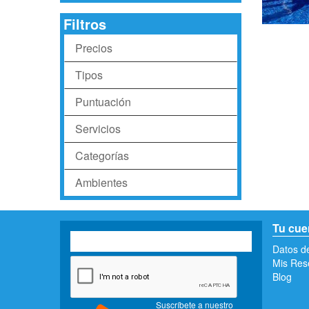
Filtros
Precios
Tipos
Puntuación
Servicios
Categorías
Ambientes
Tu cue
Datos d
Mis Res
Blog
Suscríbete a nuestro