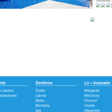
Ambientes
nta
Destinos
Lo + buscado
e usuario
Costa
Margarita
ervaciones
Llanos
Morrocoy
Selva
Choroní
Montaña
Coche
Isla
Higuerote