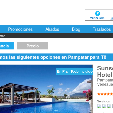
Promociones
Aliados
Blog
Traslados
tar
ancia
Precio
mos las siguientes opciones en Pampatar para Ti!
Suns
Hotel
Pampatar
Venezue
Servicios