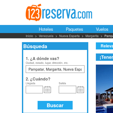
Hoteles
Paquetes
Vuelos
Inicio
Venezuela
Nueva Esparta
Margarita
Pampa
Búsqueda
Relev
¡Tene
1. ¿A dónde vas?
Ciudad, estado, lugar, dirección, etc.
2. ¿Cuándo?
Llegada
Salida
Buscar