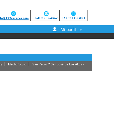
Mi perfil
uy
Machurucuto
San Pedro Y San José De Los Altos -