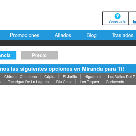
Promociones
Aliados
Blog
Traslados
ancia
Precio
os las siguientes opciones en Miranda para Ti!
Chirere - Chirimena
Cúpira
El Jarillo
Higuerote
Los Valles Del T
s
Tacarigua De La Laguna
Río Chico
Los Teques
Barlovento