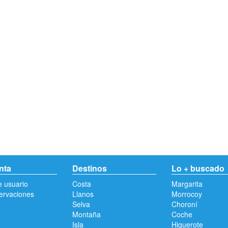
nta
Destinos
Lo + buscado
e usuario
Costa
Margarita
ervaciones
Llanos
Morrocoy
Selva
Choroní
Montaña
Coche
Isla
Higuerote