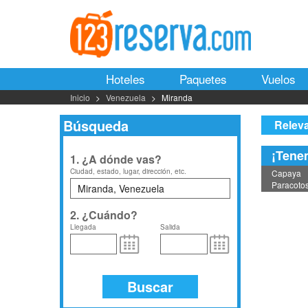
Hoteles
Paquetes
Vuelos
Inicio
Venezuela
Miranda
Búsqueda
Relev
¡Tenem
1. ¿A dónde vas?
Ciudad, estado, lugar, dirección, etc.
Capaya
Paracoto
2. ¿Cuándo?
Llegada
Salida
Buscar