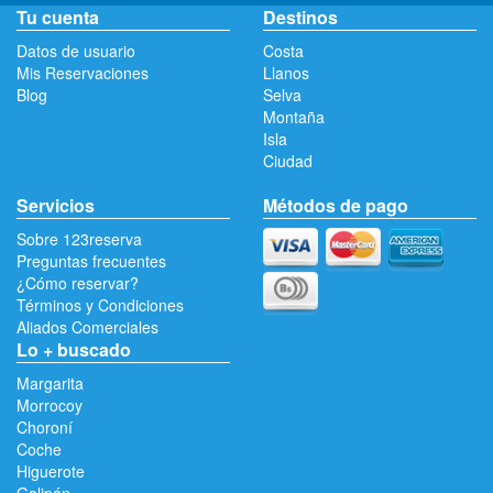
Tu cuenta
Destinos
Datos de usuario
Costa
Mis Reservaciones
Llanos
Blog
Selva
Montaña
Isla
Ciudad
Servicios
Métodos de pago
Sobre 123reserva
Preguntas frecuentes
¿Cómo reservar?
Términos y Condiciones
Aliados Comerciales
Lo + buscado
Margarita
Morrocoy
Choroní
Coche
Higuerote
Galipán