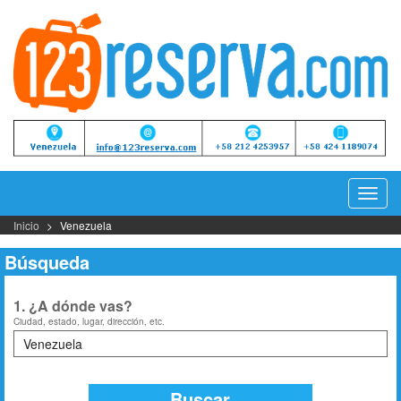
Camb
Naveg
Inicio
Venezuela
Búsqueda
1. ¿A dónde vas?
Ciudad, estado, lugar, dirección, etc.
Buscar