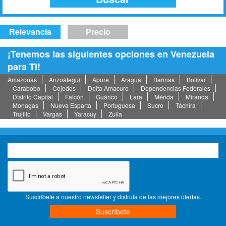
Relevancia
Precio
¡Tenemos las siguientes opciones en Venezuela
para Ti!
Amazonas
Anzoátegui
Apure
Aragua
Barinas
Bolívar
Carabobo
Cojedes
Delta Amacuro
Dependencias Federales
Distrito Capital
Falcón
Guárico
Lara
Mérida
Miranda
Monagas
Nueva Esparta
Portuguesa
Sucre
Táchira
Trujillo
Vargas
Yaracuy
Zulia
Suscríbete a nuestro newsletter y disfruta de las mejores ofertas.
Suscríbete