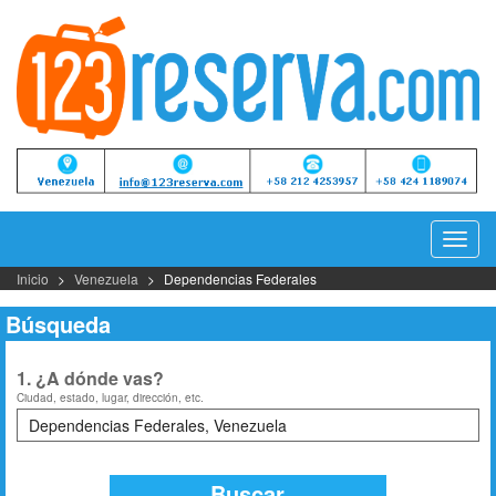
Camb
Naveg
Inicio
Venezuela
Dependencias Federales
Búsqueda
1. ¿A dónde vas?
Ciudad, estado, lugar, dirección, etc.
Buscar