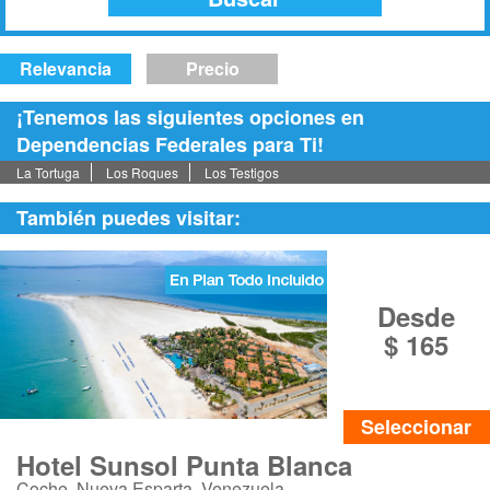
Relevancia
Precio
¡Tenemos las siguientes opciones en
Dependencias Federales para Ti!
La Tortuga
Los Roques
Los Testigos
También puedes visitar:
Desde
$ 165
Seleccionar
Hotel Sunsol Punta Blanca
Coche, Nueva Esparta, Venezuela