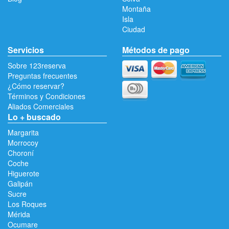
Montaña
Isla
Ciudad
Servicios
Métodos de pago
Sobre 123reserva
Preguntas frecuentes
¿Cómo reservar?
Términos y Condiciones
Aliados Comerciales
Lo + buscado
Margarita
Morrocoy
Choroní
Coche
Higuerote
Galipán
Sucre
Los Roques
Mérida
Ocumare