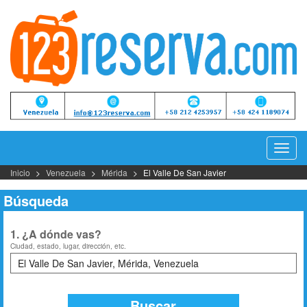
Camb
Naveg
Inicio
Venezuela
Mérida
El Valle De San Javier
Búsqueda
1. ¿A dónde vas?
Ciudad, estado, lugar, dirección, etc.
Buscar