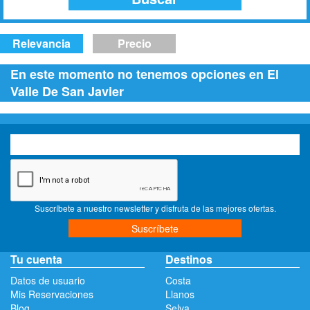
Relevancia
Precio
En este momento no tenemos
opciones en El
Valle De San Javier
Suscríbete a nuestro newsletter y disfruta de las mejores ofertas.
Suscríbete
Tu cuenta
Destinos
Datos de usuario
Costa
Mis Reservaciones
Llanos
Blog
Selva