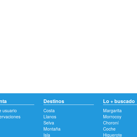
nta
Destinos
Lo + buscado
e usuario
Costa
Margarita
ervaciones
Llanos
Morrocoy
Selva
Choroní
Montaña
Coche
Isla
Higuerote