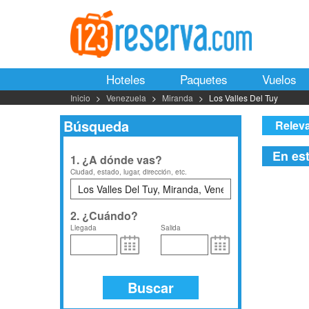
Hoteles
Paquetes
Vuelos
Inicio
Venezuela
Miranda
Los Valles Del Tuy
Búsqueda
Relev
En es
1. ¿A dónde vas?
Ciudad, estado, lugar, dirección, etc.
2. ¿Cuándo?
Llegada
Salida
Buscar